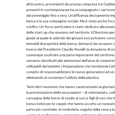
all’incontro, provenienti da un’area compresa tra Gubbio
presenti in contemporanea ha accompagnato i vari momen
dal pomeriggio fino a sera. Un’affluenza decisamente imp
banca e la sua compagine sociale. Ma è stata anche l’occas
credito. Un focus particolare è stato dedicato alla prea
delle start up che operano nel territorio: il Direttore g
grazie al quale le aziende dei giovani soci potranno cont
immobili di proprietà della banca, derivanti da recupero c
invece dal Presidente Claudio Rovelli: la donazione di u
comunque usufruire una parte importante del territorio, e
verranno distribuiti alle elementari dell’area di compete
utilizzabili dai bambini. Un’operazione che testimonia l’
compito di responsabilizzare le nuove generazioni ad un
eliminando al contempo l’utilizzo della plastica.
Tanti altri i momenti che hanno caratterizzato la giorna
la presentazione delle associazioni – di volontariato, cul
consegna delle borse di studio ai soci e figli di soci che 
bonus bebè per le coppie che hanno accolto un neonato in
parte più conviviale: la tombolata, seguita dalla cena a b
serata, la performance veramente esilarante dei ragazzi 