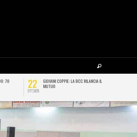
22
11
O: 70
GIOVANI COPPIE: LA BCC RILANCIA IL
“
MUTUO
E
OTT 2025
GIU 2026