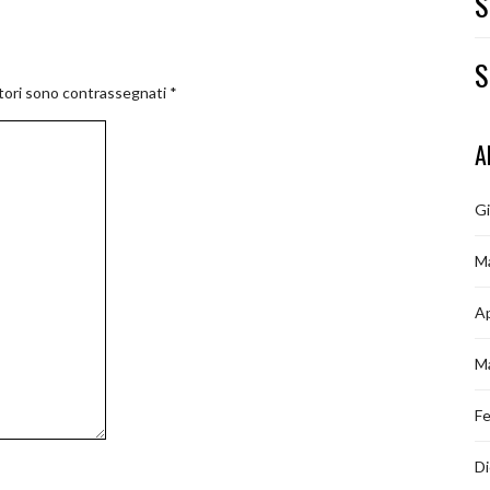
S
S
atori sono contrassegnati
*
A
G
M
Ap
M
Fe
D