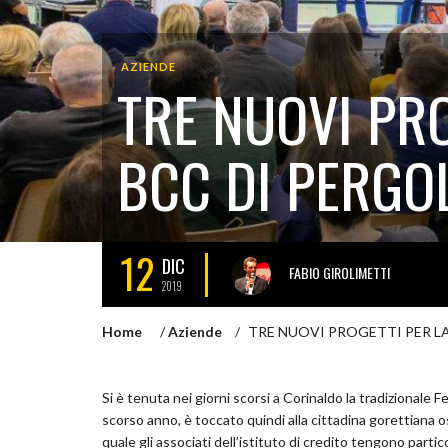
AZIENDE
TRE NUOVI PRO
BCC DI PERGO
12
DIC
FABIO GIROLIMETTI
2019
Home
/
Aziende
/
TRE NUOVI PROGETTI PER L
Si è tenuta nei giorni scorsi a Corinaldo la tradizionale 
scorso anno, è toccato quindi alla cittadina gorettiana o
quale gli associati dell’istituto di credito tengono parti