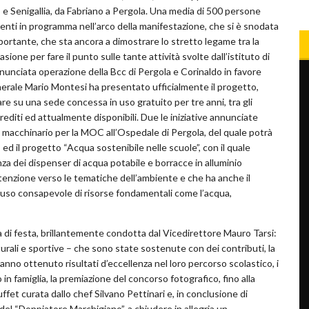
 e Senigallia, da Fabriano a Pergola. Una media di 500 persone
ti in programma nell’arco della manifestazione, che si è snodata
ortante, che sta ancora a dimostrare lo stretto legame tra la
ione per fare il punto sulle tante attività svolte dall’istituto di
nnunciata operazione della Bcc di Pergola e Corinaldo in favore
enerale Mario Montesi ha presentato ufficialmente il progetto,
are su una sede concessa in uso gratuito per tre anni, tra gli
rediti ed attualmente disponibili. Due le iniziative annunciate
n macchinario per la MOC all’Ospedale di Pergola, del quale potrà
d il progetto “Acqua sostenibile nelle scuole”, con il quale
nza dei dispenser di acqua potabile e borracce in alluminio
attenzione verso le tematiche dell’ambiente e che ha anche il
 uso consapevole di risorse fondamentali come l’acqua,
ta di festa, brillantemente condotta dal Vicedirettore Mauro Tarsi:
turali e sportive – che sono state sostenute con dei contributi, la
hanno ottenuto risultati d’eccellenza nel loro percorso scolastico, i
 famiglia, la premiazione del concorso fotografico, fino alla
uffet curata dallo chef Silvano Pettinari e, in conclusione di
del “Doppiatore Marchigiano”, a chiudere in allegria un