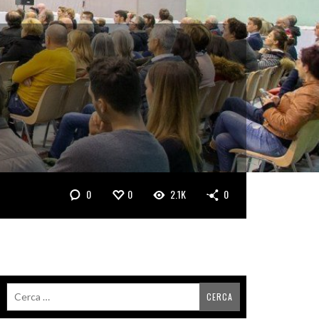
0
0
2.1K
0