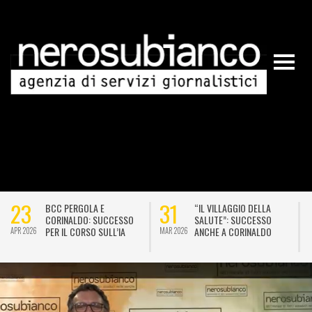
23
19
BCC PERGOLA
LA BCC PERGOLA
CORINALDO: ECCO IL
CORINALDO DONA LIBRI A
“VILLAGGIO DELLA
PEDIATRIA
MAR 2026
FEB 2026
D
SALUTE”