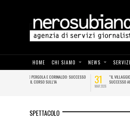
HOME
CHI SIAMO
NEWS
SERVIZ
23
19
TE”:
BCC PERGOLA CORINALDO: ECCO IL
NALDO
“VILLAGGIO DELLA SALUTE”
MAR 2026
FEB 2026
SPETTACOLO