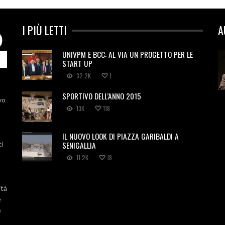
I PIÙ LETTI
A
UNIVPM E BCC: AL VIA UN PROGETTO PER LE
START UP
32.2K
1
SPORTIVO DELL’ANNO 2015
vo
13K
118
IL NUOVO LOOK DI PIAZZA GARIBALDI A
SENIGALLIA
ti
11.2K
18
ità
e
e