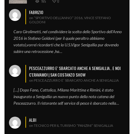
165
0
FABRIZIO
on “SPORTIVO DELL’ANNO” 2016, VINCE STEFANO
GOLDONI
Caro Girolimetti, nel condividere la scelta dello Sportivo dell'Anno
2016 in Stefano Goldoni (per il quale peraltro abbiamo
votato),vorrei ricordarti che la U.S.Vigor Senigallia pur dovendo
subire una retrocessione ,ha…
PESCEAZZURRO E’ SBARCATO ANCHE A SENIGALLIA.. E NOI
C'ERAVAMO! | SAN COSTANZO SHOW
on PESCEAZZURRO E’ SBARCATO ANCHE A SENIGALLIA
[…] Dopo Fano, Cattolica, Milano Marittina e Rimini, è stato
inaugurato a Senigallia un nuovo punto della nota catena del
Pesceazzurro. Il ristorante self service di pesce è sbarcato nella…
ALBI
on TECNICO PER IL TURISMO “PANZINI” SENIGALLIA