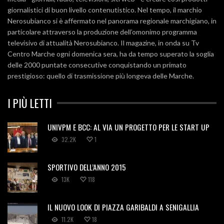
giornalistici di buon livello contenutistico. Nel tempo, il marchio
Nerosubianco si è affermato nel panorama regionale marchigiano, in
particolare attraverso la produzione dell’omonimo programma
televisivo di attualità Nerosubianco. Il magazine, in onda su Tv
Centro Marche ogni domenica sera, ha da tempo superato la soglia
delle 2000 puntate consecutive conquistando un primato
prestigioso: quello di trasmissione più longeva delle Marche.
I PIÙ LETTI
UNIVPM E BCC: AL VIA UN PROGETTO PER LE START UP
32.2K
1
SPORTIVO DELL’ANNO 2015
13K
118
IL NUOVO LOOK DI PIAZZA GARIBALDI A SENIGALLIA
11.2K
18