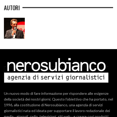
AUTORI
Un nuovo modo di fare informazione per rispondere alle esigenze
della società dei nostri giorni. Questo l’obiettivo che ha portato, nel
1996, alla costituzione di Nerosubianco, una agenzia di servizi
giornalistici nata ed ideata per supportare il lavoro redazionale dei
media - giornali, radio, televisioni, siti web - e creare così prodotti